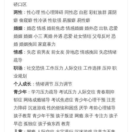
硚口区
两性
：性心理 性心理障碍 同性恋 自慰 彩虹族群 露阴
癖 偷窥癖 性冷谈 性欲强 易服癖 易性癖
婚姻
：婚恋 情感 婚前焦虑 情感婚姻 婚外恋 出轨 恋爱
婚姻
婚姻
小三 离婚 外遇 恋爱 处女情结 父母反对 恐
婚 婚姻挽回 家庭暴力
情感
：失恋 前男友 前女友 异地恋 情感挽回 失恋情绪
疏导
职场
：社交恐惧 工作压力 人际交往 工作选择 压抑 职
业规划
个人成长
：情绪调节 压力调节
青少年
：
学习压力疏导
考试压力
人际交往 青春期抑
郁症 网络成瘾辅导 考试焦虑症 青少年心理干预 注意
力障碍 沉迷游戏 性的烦恼和困惑 厌学 考前心理辅导
孩子教育 青少年干预 孩子叛逆 网瘾 亲子 专注力 孩子
早恋 孤独症 孩子偷东西 教育
儿童
：网瘾 人际交往 大宝退行 沉迷游戏 注意力不集