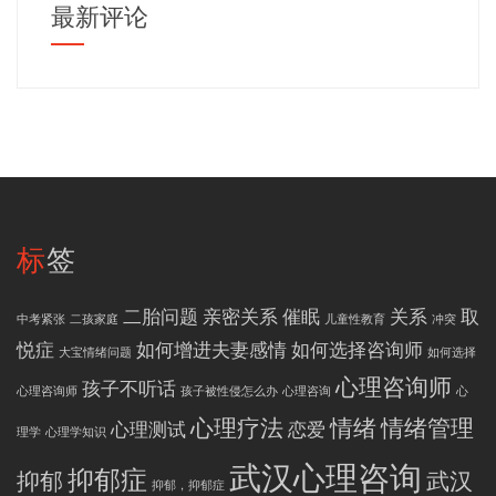
最新评论
标签
二胎问题
亲密关系
催眠
关系
取
中考紧张
二孩家庭
儿童性教育
冲突
悦症
如何增进夫妻感情
如何选择咨询师
大宝情绪问题
如何选择
心理咨询师
孩子不听话
心理咨询师
孩子被性侵怎么办
心理咨询
心
心理疗法
情绪
情绪管理
心理测试
恋爱
理学
心理学知识
武汉心理咨询
抑郁症
抑郁
武汉
抑郁，抑郁症