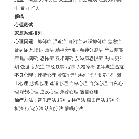
中 暴力 打人
催眠
心理测试
家庭系统排列
心理问题
：抑郁症 强迫症 自闭症 狂躁抑郁症 焦虑症
疑病症 恐惧症 癔症 精神衰弱症 精神分裂症 产后抑郁
症 睡眠障碍 恐怖症 双相障碍 艾滋病恐惧症 失眠 更年
期 强迫 妄想症 神经衰弱 洁癖 人格障碍 更年期症合症
不良心理
：挫折心理 虚荣心理 嫉妒心理 报复心理 攀
比心理 悲观心理 逃避心理 自卑心理 自负心理 自私心
理 猜疑心理 逆反心理 浮躁心理 迷信心理
治疗方法
：音乐疗法 精神支持疗法 森田疗法 精神分
析法 行为疗法 认知疗法 催眠疗法