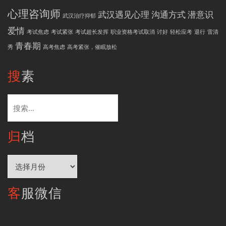
心理咨询师
武汉遇见心理
沟通方式
潜意识
武汉治疗抑郁
爱情
考试焦虑
考试紧张
考试超长发挥
职业资格考试取消
讨好
轻松应考
退行
雷清
青春期
秀
高考焦虑
高考紧张，催眠放松
搜素
搜
索：
归档
归
档
客服微信