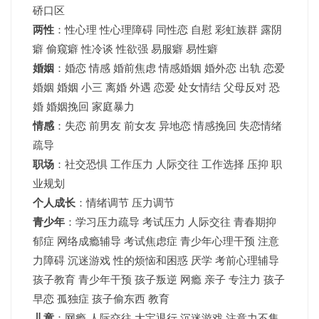
硚口区
两性
：性心理 性心理障碍 同性恋 自慰 彩虹族群 露阴
癖 偷窥癖 性冷谈 性欲强 易服癖 易性癖
婚姻
：婚恋 情感 婚前焦虑 情感婚姻 婚外恋 出轨 恋爱
婚姻
婚姻
小三 离婚 外遇 恋爱 处女情结 父母反对 恐
婚 婚姻挽回 家庭暴力
情感
：失恋 前男友 前女友 异地恋 情感挽回 失恋情绪
疏导
职场
：社交恐惧 工作压力 人际交往 工作选择 压抑 职
业规划
个人成长
：情绪调节 压力调节
青少年
：
学习压力疏导
考试压力
人际交往 青春期抑
郁症 网络成瘾辅导 考试焦虑症 青少年心理干预 注意
力障碍 沉迷游戏 性的烦恼和困惑 厌学 考前心理辅导
孩子教育 青少年干预 孩子叛逆 网瘾 亲子 专注力 孩子
早恋 孤独症 孩子偷东西 教育
儿童
：网瘾 人际交往 大宝退行 沉迷游戏 注意力不集