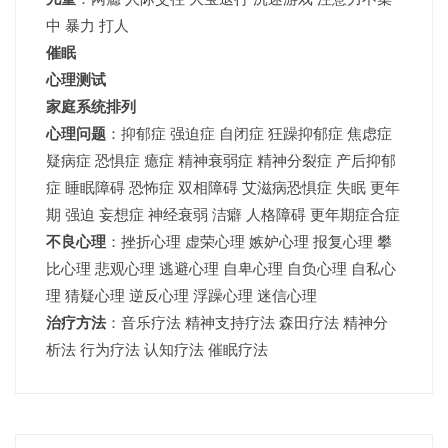
中 暴力 打人
催眠
心理测试
家庭系统排列
心理问题
：抑郁症 强迫症 自闭症 狂躁抑郁症 焦虑症
疑病症 恐惧症 癔症 精神衰弱症 精神分裂症 产后抑郁
症 睡眠障碍 恐怖症 双相障碍 艾滋病恐惧症 失眠 更年
期 强迫 妄想症 神经衰弱 洁癖 人格障碍 更年期症合症
不良心理
：挫折心理 虚荣心理 嫉妒心理 报复心理 攀
比心理 悲观心理 逃避心理 自卑心理 自负心理 自私心
理 猜疑心理 逆反心理 浮躁心理 迷信心理
治疗方法
：音乐疗法 精神支持疗法 森田疗法 精神分
析法 行为疗法 认知疗法 催眠疗法