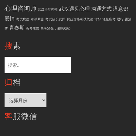
心理咨询师
武汉遇见心理
沟通方式
潜意识
武汉治疗抑郁
爱情
考试焦虑
考试紧张
考试超长发挥
职业资格考试取消
讨好
轻松应考
退行
雷清
青春期
秀
高考焦虑
高考紧张，催眠放松
搜素
搜
索：
归档
归
档
客服微信