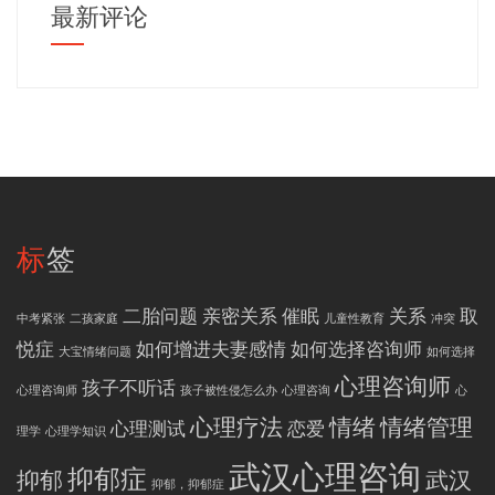
最新评论
标签
二胎问题
亲密关系
催眠
关系
取
中考紧张
二孩家庭
儿童性教育
冲突
悦症
如何增进夫妻感情
如何选择咨询师
大宝情绪问题
如何选择
心理咨询师
孩子不听话
心理咨询师
孩子被性侵怎么办
心理咨询
心
心理疗法
情绪
情绪管理
心理测试
恋爱
理学
心理学知识
武汉心理咨询
抑郁症
抑郁
武汉
抑郁，抑郁症