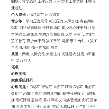
职场
：社交恐惧 工作压力 人际交往 工作选择 压抑 职
业规划
个人成长
：情绪调节 压力调节
青少年
：
学习压力疏导
考试压力
人际交往 青春期抑
郁症 网络成瘾辅导 考试焦虑症 青少年心理干预 注意
力障碍 沉迷游戏 性的烦恼和困惑 厌学 考前心理辅导
孩子教育 青少年干预 孩子叛逆 网瘾 亲子 专注力 孩子
早恋 孤独症 孩子偷东西 教育
儿童
：网瘾 人际交往 大宝退行 沉迷游戏 注意力不集
中 暴力 打人
催眠
心理测试
家庭系统排列
心理问题
：抑郁症 强迫症 自闭症 狂躁抑郁症 焦虑症
疑病症 恐惧症 癔症 精神衰弱症 精神分裂症 产后抑郁
症 睡眠障碍 恐怖症 双相障碍 艾滋病恐惧症 失眠 更年
期 强迫 妄想症 神经衰弱 洁癖 人格障碍 更年期症合症