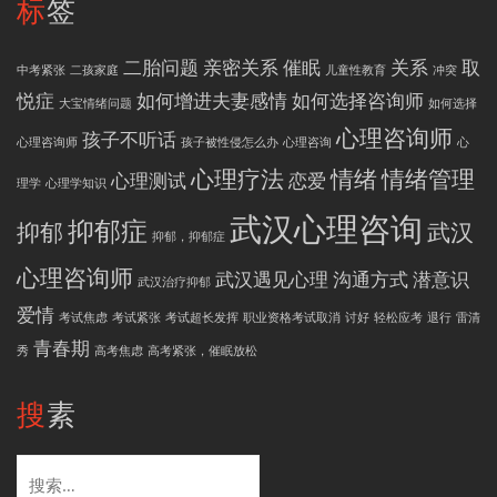
标签
二胎问题
亲密关系
催眠
关系
取
中考紧张
二孩家庭
儿童性教育
冲突
悦症
如何增进夫妻感情
如何选择咨询师
大宝情绪问题
如何选择
心理咨询师
孩子不听话
心理咨询师
孩子被性侵怎么办
心理咨询
心
心理疗法
情绪
情绪管理
心理测试
恋爱
理学
心理学知识
武汉心理咨询
抑郁症
抑郁
武汉
抑郁，抑郁症
心理咨询师
武汉遇见心理
沟通方式
潜意识
武汉治疗抑郁
爱情
考试焦虑
考试紧张
考试超长发挥
职业资格考试取消
讨好
轻松应考
退行
雷清
青春期
秀
高考焦虑
高考紧张，催眠放松
搜素
搜