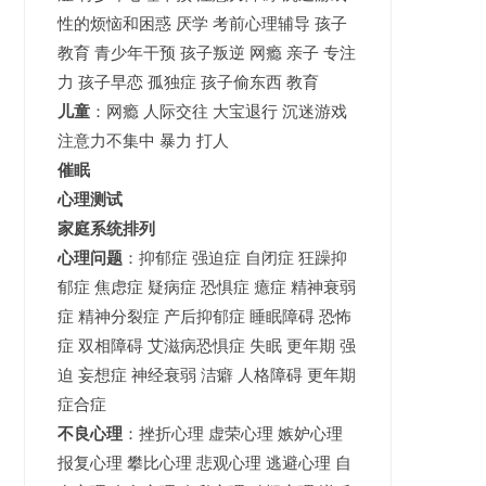
性的烦恼和困惑 厌学 考前心理辅导 孩子
教育 青少年干预 孩子叛逆 网瘾 亲子 专注
力 孩子早恋 孤独症 孩子偷东西 教育
儿童
：网瘾 人际交往 大宝退行 沉迷游戏
注意力不集中 暴力 打人
催眠
心理测试
家庭系统排列
心理问题
：抑郁症 强迫症 自闭症 狂躁抑
郁症 焦虑症 疑病症 恐惧症 癔症 精神衰弱
症 精神分裂症 产后抑郁症 睡眠障碍 恐怖
症 双相障碍 艾滋病恐惧症 失眠 更年期 强
迫 妄想症 神经衰弱 洁癖 人格障碍 更年期
症合症
不良心理
：挫折心理 虚荣心理 嫉妒心理
报复心理 攀比心理 悲观心理 逃避心理 自