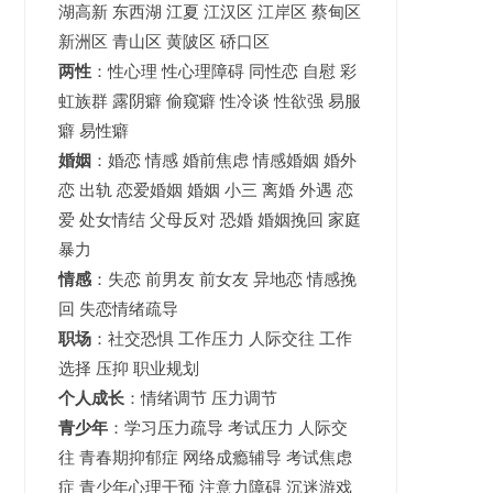
湖高新
东西湖
江夏
江汉区 江岸区 蔡甸区
新洲区 青山区 黄陂区 硚口区
两性
：性心理 性心理障碍 同性恋 自慰 彩
虹族群 露阴癖 偷窥癖 性冷谈 性欲强 易服
癖 易性癖
婚姻
：婚恋 情感 婚前焦虑 情感婚姻 婚外
恋 出轨 恋爱婚姻
婚姻
小三 离婚 外遇 恋
爱 处女情结 父母反对 恐婚 婚姻挽回 家庭
暴力
情感
：失恋 前男友 前女友 异地恋 情感挽
回 失恋情绪疏导
职场
：社交恐惧 工作压力 人际交往 工作
选择 压抑 职业规划
个人成长
：情绪调节 压力调节
青少年
：
学习压力疏导
考试压力
人际交
往 青春期抑郁症 网络成瘾辅导 考试焦虑
症 青少年心理干预 注意力障碍 沉迷游戏