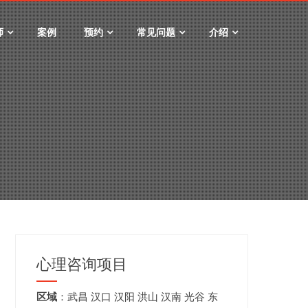
师
案例
预约
常见问题
介绍
心理咨询项目
区域
：
武昌
汉口
汉阳
洪山
汉南
光谷
东