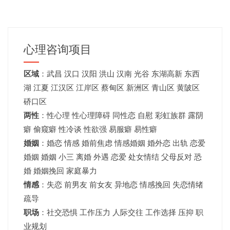
心理咨询项目
区域
：
武昌
汉口
汉阳
洪山
汉南
光谷
东湖高新
东西
湖
江夏
江汉区 江岸区 蔡甸区 新洲区 青山区 黄陂区
硚口区
两性
：性心理 性心理障碍 同性恋 自慰 彩虹族群 露阴
癖 偷窥癖 性冷谈 性欲强 易服癖 易性癖
婚姻
：婚恋 情感 婚前焦虑 情感婚姻 婚外恋 出轨 恋爱
婚姻
婚姻
小三 离婚 外遇 恋爱 处女情结 父母反对 恐
婚 婚姻挽回 家庭暴力
情感
：失恋 前男友 前女友 异地恋 情感挽回 失恋情绪
疏导
职场
：社交恐惧 工作压力 人际交往 工作选择 压抑 职
业规划