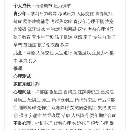
个人成长
：情绪调节 压力调节
青少年
：
学习压力疏导
考试压力
人际交往 青春期抑
郁症 网络成瘾辅导 考试焦虑症 青少年心理干预 注意
力障碍 沉迷游戏 性的烦恼和困惑 厌学 考前心理辅导
孩子教育 青少年干预 孩子叛逆 网瘾 亲子 专注力 孩子
早恋 孤独症 孩子偷东西 教育
儿童
：网瘾 人际交往 大宝退行 沉迷游戏 注意力不集
中 暴力 打人
催眠
心理测试
家庭系统排列
心理问题
：抑郁症 强迫症 自闭症 狂躁抑郁症 焦虑症
疑病症 恐惧症 癔症 精神衰弱症 精神分裂症 产后抑郁
症 睡眠障碍 恐怖症 双相障碍 艾滋病恐惧症 失眠 更年
期 强迫 妄想症 神经衰弱 洁癖 人格障碍 更年期症合症
不良心理
：挫折心理 虚荣心理 嫉妒心理 报复心理 攀