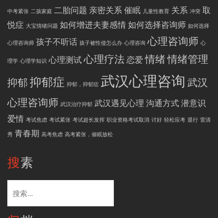
二胎问题
亲密关系
催眠
关系
取
中考紧张
二孩家庭
儿童性教育
冲突
悦症
如何增进夫妻感情
如何选择咨询师
大宝情绪问题
如何选择
心理咨询师
孩子不听话
心理咨询师
孩子被性侵怎么办
心理咨询
心
心理疗法
情绪
情绪管理
心理测试
恋爱
理学
心理学知识
武汉心理咨询
抑郁症
抑郁
武汉
抑郁，抑郁症
心理咨询师
武汉遇见心理
沟通方式
潜意识
武汉治疗抑郁
爱情
考试焦虑
考试紧张
考试超长发挥
职业资格考试取消
讨好
轻松应考
退行
雷清
青春期
秀
高考焦虑
高考紧张，催眠放松
搜素
搜
索：