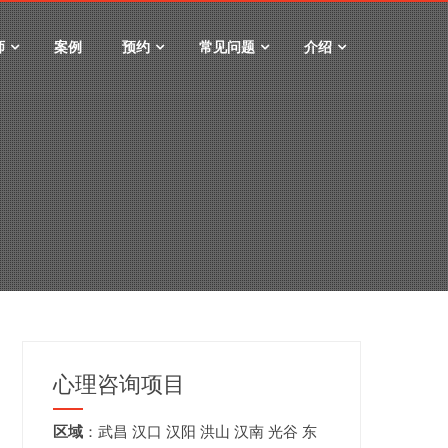
师
案例
预约
常见问题
介绍
心理咨询项目
区域
：
武昌
汉口
汉阳
洪山
汉南
光谷
东