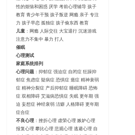
性的烦恼和困惑 厌学 考前心理辅导 孩子
教育 青少年干预 孩子叛逆 网瘾 亲子 专注
力 孩子早恋 孤独症 孩子偷东西 教育
儿童
：网瘾 人际交往 大宝退行 沉迷游戏
注意力不集中 暴力 打人
催眠
心理测试
家庭系统排列
心理问题
：抑郁症 强迫症 自闭症 狂躁抑
郁症 焦虑症 疑病症 恐惧症 癔症 精神衰弱
症 精神分裂症 产后抑郁症 睡眠障碍 恐怖
症 双相障碍 艾滋病恐惧症 失眠 更年期 强
迫 妄想症 神经衰弱 洁癖 人格障碍 更年期
症合症
不良心理
：挫折心理 虚荣心理 嫉妒心理
报复心理 攀比心理 悲观心理 逃避心理 自