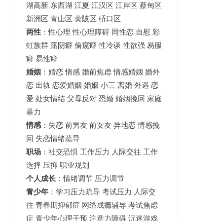
湖高新
东西湖
江夏
江汉区 江岸区 蔡甸区
新洲区 青山区 黄陂区 硚口区
两性
：性心理 性心理障碍 同性恋 自慰 彩
虹族群 露阴癖 偷窥癖 性冷谈 性欲强 易服
癖 易性癖
婚姻
：婚恋 情感 婚前焦虑 情感婚姻 婚外
恋 出轨 恋爱婚姻
婚姻
小三 离婚 外遇 恋
爱 处女情结 父母反对 恐婚 婚姻挽回 家庭
暴力
情感
：失恋 前男友 前女友 异地恋 情感挽
回 失恋情绪疏导
职场
：社交恐惧 工作压力 人际交往 工作
选择 压抑 职业规划
个人成长
：情绪调节 压力调节
青少年
：
学习压力疏导
考试压力
人际交
往 青春期抑郁症 网络成瘾辅导 考试焦虑
症 青少年心理干预 注意力障碍 沉迷游戏