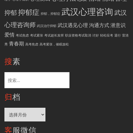
武汉心理咨询
抑郁症
抑郁
武汉
抑郁，抑郁症
心理咨询师
武汉遇见心理
沟通方式
潜意识
武汉治疗抑郁
爱情
考试焦虑
考试紧张
考试超长发挥
职业资格考试取消
讨好
轻松应考
退行
雷清
青春期
秀
高考焦虑
高考紧张，催眠放松
搜素
搜
索：
归档
归
档
客服微信