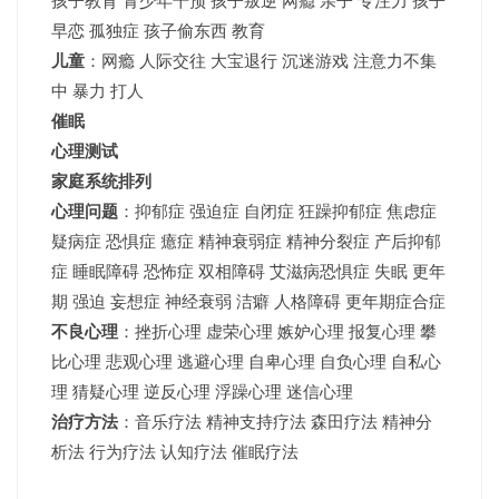
孩子教育 青少年干预 孩子叛逆 网瘾 亲子 专注力 孩子
早恋 孤独症 孩子偷东西 教育
儿童
：网瘾 人际交往 大宝退行 沉迷游戏 注意力不集
中 暴力 打人
催眠
心理测试
家庭系统排列
心理问题
：抑郁症 强迫症 自闭症 狂躁抑郁症 焦虑症
疑病症 恐惧症 癔症 精神衰弱症 精神分裂症 产后抑郁
症 睡眠障碍 恐怖症 双相障碍 艾滋病恐惧症 失眠 更年
期 强迫 妄想症 神经衰弱 洁癖 人格障碍 更年期症合症
不良心理
：挫折心理 虚荣心理 嫉妒心理 报复心理 攀
比心理 悲观心理 逃避心理 自卑心理 自负心理 自私心
理 猜疑心理 逆反心理 浮躁心理 迷信心理
治疗方法
：音乐疗法 精神支持疗法 森田疗法 精神分
析法 行为疗法 认知疗法 催眠疗法