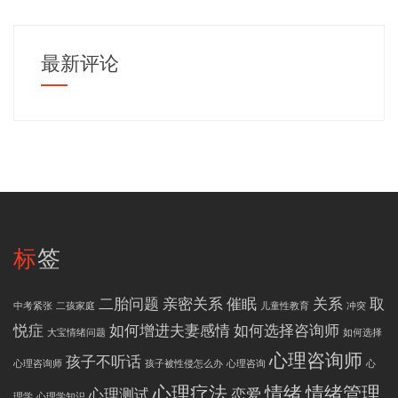
最新评论
标签
二胎问题
亲密关系
催眠
关系
取
中考紧张
二孩家庭
儿童性教育
冲突
悦症
如何增进夫妻感情
如何选择咨询师
大宝情绪问题
如何选择
心理咨询师
孩子不听话
心理咨询师
孩子被性侵怎么办
心理咨询
心
心理疗法
情绪
情绪管理
心理测试
恋爱
理学
心理学知识