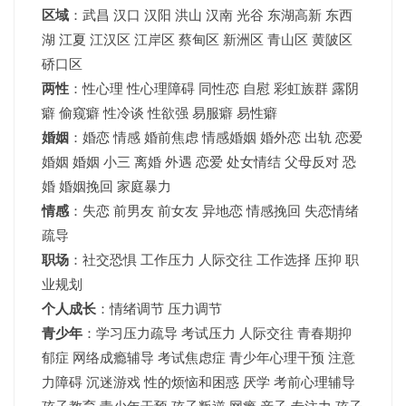
区域
：
武昌
汉口
汉阳
洪山
汉南
光谷
东湖高新
东西
湖
江夏
江汉区 江岸区 蔡甸区 新洲区 青山区 黄陂区
硚口区
两性
：性心理 性心理障碍 同性恋 自慰 彩虹族群 露阴
癖 偷窥癖 性冷谈 性欲强 易服癖 易性癖
婚姻
：婚恋 情感 婚前焦虑 情感婚姻 婚外恋 出轨 恋爱
婚姻
婚姻
小三 离婚 外遇 恋爱 处女情结 父母反对 恐
婚 婚姻挽回 家庭暴力
情感
：失恋 前男友 前女友 异地恋 情感挽回 失恋情绪
疏导
职场
：社交恐惧 工作压力 人际交往 工作选择 压抑 职
业规划
个人成长
：情绪调节 压力调节
青少年
：
学习压力疏导
考试压力
人际交往 青春期抑
郁症 网络成瘾辅导 考试焦虑症 青少年心理干预 注意
力障碍 沉迷游戏 性的烦恼和困惑 厌学 考前心理辅导