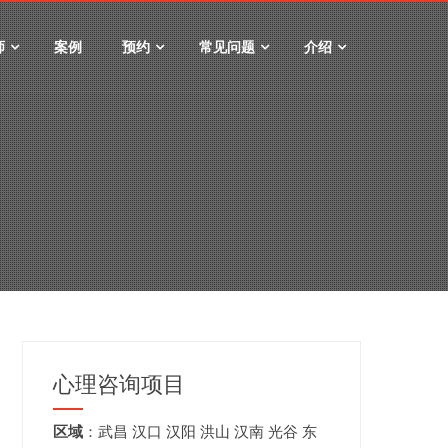
师
案例
预约
常见问题
介绍
心理咨询项目
区域
：
武昌
汉口
汉阳
洪山
汉南
光谷
东