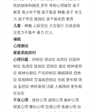
性的烦恼和困惑 厌学 考前心理辅导 孩子
教育 青少年干预 孩子叛逆 网瘾 亲子 专注
力 孩子早恋 孤独症 孩子偷东西 教育
儿童
：网瘾 人际交往 大宝退行 沉迷游戏
注意力不集中 暴力 打人
催眠
心理测试
家庭系统排列
心理问题
：抑郁症 强迫症 自闭症 狂躁抑
郁症 焦虑症 疑病症 恐惧症 癔症 精神衰弱
症 精神分裂症 产后抑郁症 睡眠障碍 恐怖
症 双相障碍 艾滋病恐惧症 失眠 更年期 强
迫 妄想症 神经衰弱 洁癖 人格障碍 更年期
症合症
不良心理
：挫折心理 虚荣心理 嫉妒心理
报复心理 攀比心理 悲观心理 逃避心理 自