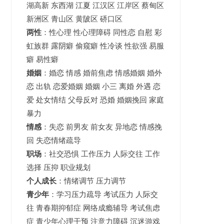
湖高新
东西湖
江夏
江汉区 江岸区 蔡甸区
新洲区 青山区 黄陂区 硚口区
两性
：性心理 性心理障碍 同性恋 自慰 彩
虹族群 露阴癖 偷窥癖 性冷谈 性欲强 易服
癖 易性癖
婚姻
：婚恋 情感 婚前焦虑 情感婚姻 婚外
恋 出轨 恋爱婚姻
婚姻
小三 离婚 外遇 恋
爱 处女情结 父母反对 恐婚 婚姻挽回 家庭
暴力
情感
：失恋 前男友 前女友 异地恋 情感挽
回 失恋情绪疏导
职场
：社交恐惧 工作压力 人际交往 工作
选择 压抑 职业规划
个人成长
：情绪调节 压力调节
青少年
：
学习压力疏导
考试压力
人际交
往 青春期抑郁症 网络成瘾辅导 考试焦虑
症 青少年心理干预 注意力障碍 沉迷游戏