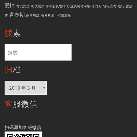
爱情
考试焦虑
考试紧张
考试超长发挥
职业资格考试取消
讨好
轻松应考
退行
雷清
青春期
秀
高考焦虑
高考紧张，催眠放松
搜素
搜
索：
归档
归
档
客服微信
扫码添加客服微信