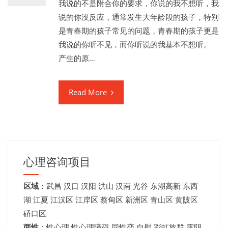
我说的不是附合你的要求，你说的我不想听，我
说的你没反应，通常发生大年龄段的孩子，特别
是青春期的孩子常见的问题，青春期的孩子更是
我说的你听不见，而你听说的我基本不想听。
产生的原…
Read More
心理咨询项目
区域
：
武昌
汉口
汉阳
洪山
汉南
光谷
东湖高新
东西
湖
江夏
江汉区 江岸区 蔡甸区 新洲区 青山区 黄陂区
硚口区
两性
：性心理 性心理障碍 同性恋 自慰 彩虹族群 露阴