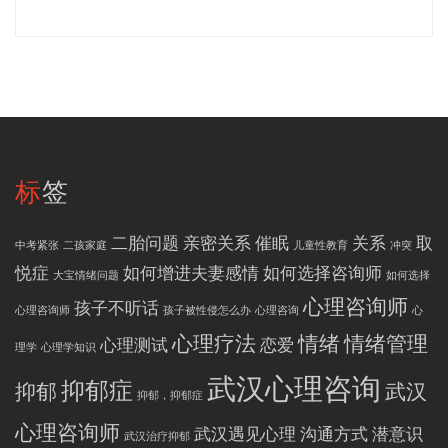
标签
二胎问题
亲密关系
催眠
关系
取
中考紧张
二孩家庭
儿童性教育
冲突
悦症
如何增进夫妻感情
如何选择咨询师
大宝情绪问题
如何选择
心理咨询师
孩子不听话
心理咨询师
孩子被性侵怎么办
心理咨询
心
心理疗法
情绪
情绪管理
心理测试
恋爱
理学
心理学知识
武汉心理咨询
抑郁症
抑郁
武汉
抑郁，抑郁症
心理咨询师
武汉遇见心理
沟通方式
潜意识
武汉治疗抑郁