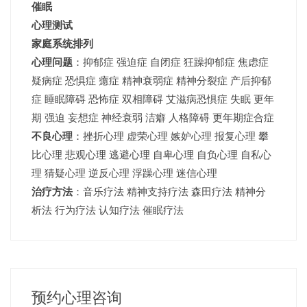
催眠
心理测试
家庭系统排列
心理问题
：抑郁症 强迫症 自闭症 狂躁抑郁症 焦虑症
疑病症 恐惧症 癔症 精神衰弱症 精神分裂症 产后抑郁
症 睡眠障碍 恐怖症 双相障碍 艾滋病恐惧症 失眠 更年
期 强迫 妄想症 神经衰弱 洁癖 人格障碍 更年期症合症
不良心理
：挫折心理 虚荣心理 嫉妒心理 报复心理 攀
比心理 悲观心理 逃避心理 自卑心理 自负心理 自私心
理 猜疑心理 逆反心理 浮躁心理 迷信心理
治疗方法
：音乐疗法 精神支持疗法 森田疗法 精神分
析法 行为疗法 认知疗法 催眠疗法
预约心理咨询