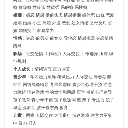
癖 偷窥癖 性冷谈 性欲强 易服癖 易性癖
婚姻
：婚恋 情感 婚前焦虑 情感婚姻 婚外恋 出轨 恋爱
婚姻
婚姻
小三 离婚 外遇 恋爱 处女情结 父母反对 恐
婚 婚姻挽回 家庭暴力
情感
：失恋 前男友 前女友 异地恋 情感挽回 失恋情绪
疏导
职场
：社交恐惧 工作压力 人际交往 工作选择 压抑 职
业规划
个人成长
：情绪调节 压力调节
青少年
：
学习压力疏导
考试压力
人际交往 青春期抑
郁症 网络成瘾辅导 考试焦虑症 青少年心理干预 注意
力障碍 沉迷游戏 性的烦恼和困惑 厌学 考前心理辅导
孩子教育 青少年干预 孩子叛逆 网瘾 亲子 专注力 孩子
早恋 孤独症 孩子偷东西 教育
儿童
：网瘾 人际交往 大宝退行 沉迷游戏 注意力不集
中 暴力 打人