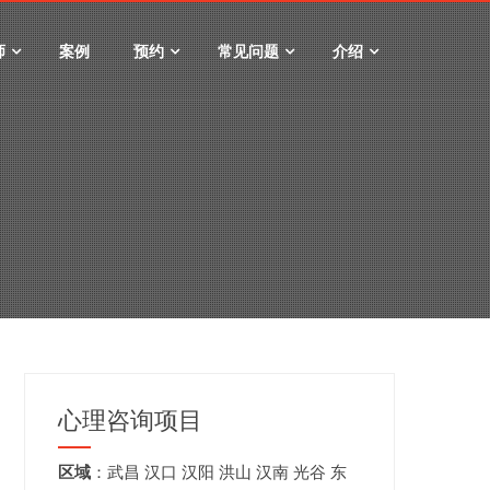
师
案例
预约
常见问题
介绍
心理咨询项目
区域
：
武昌
汉口
汉阳
洪山
汉南
光谷
东