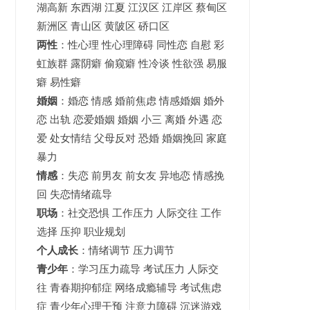
湖高新
东西湖
江夏
江汉区 江岸区 蔡甸区
新洲区 青山区 黄陂区 硚口区
两性
：性心理 性心理障碍 同性恋 自慰 彩
虹族群 露阴癖 偷窥癖 性冷谈 性欲强 易服
癖 易性癖
婚姻
：婚恋 情感 婚前焦虑 情感婚姻 婚外
恋 出轨 恋爱婚姻
婚姻
小三 离婚 外遇 恋
爱 处女情结 父母反对 恐婚 婚姻挽回 家庭
暴力
情感
：失恋 前男友 前女友 异地恋 情感挽
回 失恋情绪疏导
职场
：社交恐惧 工作压力 人际交往 工作
选择 压抑 职业规划
个人成长
：情绪调节 压力调节
青少年
：
学习压力疏导
考试压力
人际交
往 青春期抑郁症 网络成瘾辅导 考试焦虑
症 青少年心理干预 注意力障碍 沉迷游戏