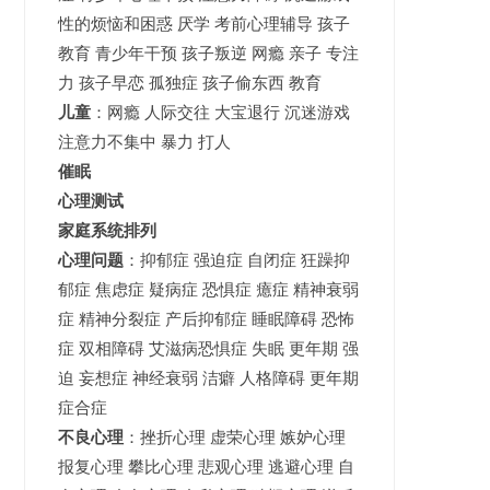
性的烦恼和困惑 厌学 考前心理辅导 孩子
教育 青少年干预 孩子叛逆 网瘾 亲子 专注
力 孩子早恋 孤独症 孩子偷东西 教育
儿童
：网瘾 人际交往 大宝退行 沉迷游戏
注意力不集中 暴力 打人
催眠
心理测试
家庭系统排列
心理问题
：抑郁症 强迫症 自闭症 狂躁抑
郁症 焦虑症 疑病症 恐惧症 癔症 精神衰弱
症 精神分裂症 产后抑郁症 睡眠障碍 恐怖
症 双相障碍 艾滋病恐惧症 失眠 更年期 强
迫 妄想症 神经衰弱 洁癖 人格障碍 更年期
症合症
不良心理
：挫折心理 虚荣心理 嫉妒心理
报复心理 攀比心理 悲观心理 逃避心理 自