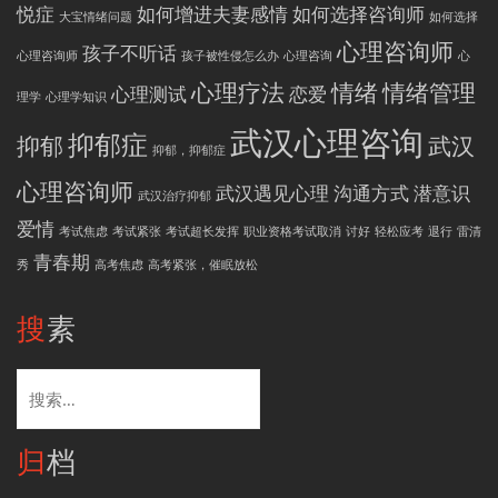
悦症
如何增进夫妻感情
如何选择咨询师
大宝情绪问题
如何选择
心理咨询师
孩子不听话
心理咨询师
孩子被性侵怎么办
心理咨询
心
心理疗法
情绪
情绪管理
心理测试
恋爱
理学
心理学知识
武汉心理咨询
抑郁症
抑郁
武汉
抑郁，抑郁症
心理咨询师
武汉遇见心理
沟通方式
潜意识
武汉治疗抑郁
爱情
考试焦虑
考试紧张
考试超长发挥
职业资格考试取消
讨好
轻松应考
退行
雷清
青春期
秀
高考焦虑
高考紧张，催眠放松
搜素
搜
索：
归档