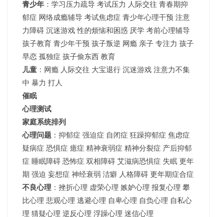
青少年
：
学习压力疏导
考试压力
人际交往 青春期抑
郁症 网络成瘾辅导 考试焦虑症 青少年心理干预 注意
力障碍 沉迷游戏 性的烦恼和困惑 厌学 考前心理辅导
孩子教育 青少年干预 孩子叛逆 网瘾 亲子 专注力 孩子
早恋 孤独症 孩子偷东西 教育
儿童
：网瘾 人际交往 大宝退行 沉迷游戏 注意力不集
中 暴力 打人
催眠
心理测试
家庭系统排列
心理问题
：抑郁症 强迫症 自闭症 狂躁抑郁症 焦虑症
疑病症 恐惧症 癔症 精神衰弱症 精神分裂症 产后抑郁
症 睡眠障碍 恐怖症 双相障碍 艾滋病恐惧症 失眠 更年
期 强迫 妄想症 神经衰弱 洁癖 人格障碍 更年期症合症
不良心理
：挫折心理 虚荣心理 嫉妒心理 报复心理 攀
比心理 悲观心理 逃避心理 自卑心理 自负心理 自私心
理 猜疑心理 逆反心理 浮躁心理 迷信心理