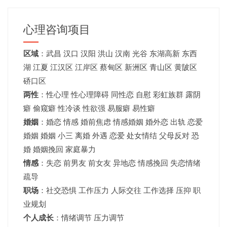
心理咨询项目
区域
：
武昌
汉口
汉阳
洪山
汉南
光谷
东湖高新
东西
湖
江夏
江汉区 江岸区 蔡甸区 新洲区 青山区 黄陂区
硚口区
两性
：性心理 性心理障碍 同性恋 自慰 彩虹族群 露阴
癖 偷窥癖 性冷谈 性欲强 易服癖 易性癖
婚姻
：婚恋 情感 婚前焦虑 情感婚姻 婚外恋 出轨 恋爱
婚姻
婚姻
小三 离婚 外遇 恋爱 处女情结 父母反对 恐
婚 婚姻挽回 家庭暴力
情感
：失恋 前男友 前女友 异地恋 情感挽回 失恋情绪
疏导
职场
：社交恐惧 工作压力 人际交往 工作选择 压抑 职
业规划
个人成长
：情绪调节 压力调节