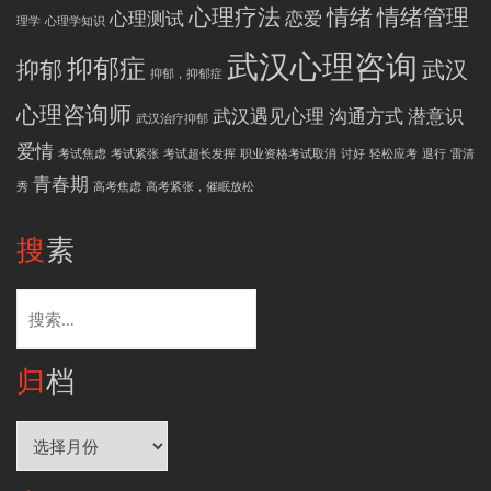
心理疗法
情绪
情绪管理
心理测试
恋爱
理学
心理学知识
武汉心理咨询
抑郁症
抑郁
武汉
抑郁，抑郁症
心理咨询师
武汉遇见心理
沟通方式
潜意识
武汉治疗抑郁
爱情
考试焦虑
考试紧张
考试超长发挥
职业资格考试取消
讨好
轻松应考
退行
雷清
青春期
秀
高考焦虑
高考紧张，催眠放松
搜素
搜
索：
归档
归
档