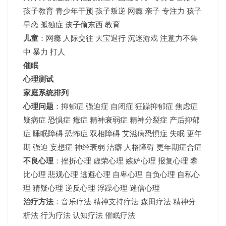
孩子教育 青少年干预 孩子叛逆 网瘾 亲子 专注力 孩子
早恋 孤独症 孩子偷东西 教育
儿童
：网瘾 人际交往 大宝退行 沉迷游戏 注意力不集
中 暴力 打人
催眠
心理测试
家庭系统排列
心理问题
：抑郁症 强迫症 自闭症 狂躁抑郁症 焦虑症
疑病症 恐惧症 癔症 精神衰弱症 精神分裂症 产后抑郁
症 睡眠障碍 恐怖症 双相障碍 艾滋病恐惧症 失眠 更年
期 强迫 妄想症 神经衰弱 洁癖 人格障碍 更年期症合症
不良心理
：挫折心理 虚荣心理 嫉妒心理 报复心理 攀
比心理 悲观心理 逃避心理 自卑心理 自负心理 自私心
理 猜疑心理 逆反心理 浮躁心理 迷信心理
治疗方法
：音乐疗法 精神支持疗法 森田疗法 精神分
析法 行为疗法 认知疗法 催眠疗法