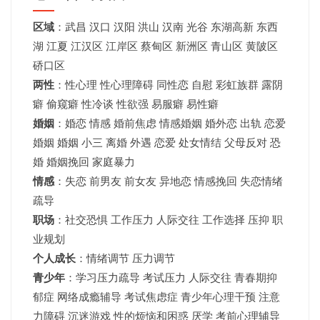
区域
：
武昌
汉口
汉阳
洪山
汉南
光谷
东湖高新
东西
湖
江夏
江汉区 江岸区 蔡甸区 新洲区 青山区 黄陂区
硚口区
两性
：性心理 性心理障碍 同性恋 自慰 彩虹族群 露阴
癖 偷窥癖 性冷谈 性欲强 易服癖 易性癖
婚姻
：婚恋 情感 婚前焦虑 情感婚姻 婚外恋 出轨 恋爱
婚姻
婚姻
小三 离婚 外遇 恋爱 处女情结 父母反对 恐
婚 婚姻挽回 家庭暴力
情感
：失恋 前男友 前女友 异地恋 情感挽回 失恋情绪
疏导
职场
：社交恐惧 工作压力 人际交往 工作选择 压抑 职
业规划
个人成长
：情绪调节 压力调节
青少年
：
学习压力疏导
考试压力
人际交往 青春期抑
郁症 网络成瘾辅导 考试焦虑症 青少年心理干预 注意
力障碍 沉迷游戏 性的烦恼和困惑 厌学 考前心理辅导