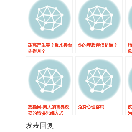
距离产生美？近水楼台
你的理想伴侣是谁？
结
先得月？
象
想挽回-男人的需要改
免费心理咨询
孩
变的错误思维方式
为
发表回复