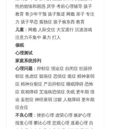
性的烦恼和困惑 厌学 考前心理辅导 孩子
教育 青少年干预 孩子叛逆 网瘾 亲子 专注
力 孩子早恋 孤独症 孩子偷东西 教育
儿童
：网瘾 人际交往 大宝退行 沉迷游戏
注意力不集中 暴力 打人
催眠
心理测试
家庭系统排列
心理问题
：抑郁症 强迫症 自闭症 狂躁抑
郁症 焦虑症 疑病症 恐惧症 癔症 精神衰弱
症 精神分裂症 产后抑郁症 睡眠障碍 恐怖
症 双相障碍 艾滋病恐惧症 失眠 更年期 强
迫 妄想症 神经衰弱 洁癖 人格障碍 更年期
症合症
不良心理
：挫折心理 虚荣心理 嫉妒心理
报复心理 攀比心理 悲观心理 逃避心理 自