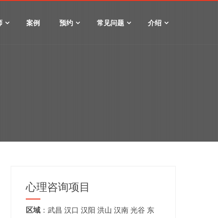
师
案例
预约
常见问题
介绍
心理咨询项目
区域
：
武昌
汉口
汉阳
洪山
汉南
光谷
东