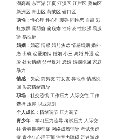
湖高新
东西湖
江夏
江汉区 江岸区 蔡甸区
新洲区 青山区 黄陂区 硚口区
两性
：性心理 性心理障碍 同性恋 自慰 彩
虹族群 露阴癖 偷窥癖 性冷谈 性欲强 易服
癖 易性癖
婚姻
：婚恋 情感 婚前焦虑 情感婚姻 婚外
恋 出轨 恋爱婚姻
婚姻
小三 离婚 外遇 恋
爱 处女情结 父母反对 恐婚 婚姻挽回 家庭
暴力
情感
：失恋 前男友 前女友 异地恋 情感挽
回 失恋情绪疏导
职场
：社交恐惧 工作压力 人际交往 工作
选择 压抑 职业规划
个人成长
：情绪调节 压力调节
青少年
：
学习压力疏导
考试压力
人际交
往 青春期抑郁症 网络成瘾辅导 考试焦虑
症 青少年心理干预 注意力障碍 沉迷游戏