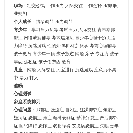
职场
：社交恐惧 工作压力 人际交往 工作选择 压抑 职
业规划
个人成长
：情绪调节 压力调节
青少年
：
学习压力疏导
考试压力
人际交往 青春期抑
郁症 网络成瘾辅导 考试焦虑症 青少年心理干预 注意
力障碍 沉迷游戏 性的烦恼和困惑 厌学 考前心理辅导
孩子教育 青少年干预 孩子叛逆 网瘾 亲子 专注力 孩子
早恋 孤独症 孩子偷东西 教育
儿童
：网瘾 人际交往 大宝退行 沉迷游戏 注意力不集
中 暴力 打人
催眠
心理测试
家庭系统排列
心理问题
：抑郁症 强迫症 自闭症 狂躁抑郁症 焦虑症
疑病症 恐惧症 癔症 精神衰弱症 精神分裂症 产后抑郁
症 睡眠障碍 恐怖症 双相障碍 艾滋病恐惧症 失眠 更年