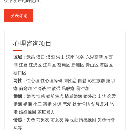
便下次评论时使用。
心理咨询项目
区域
：
武昌
汉口
汉阳
洪山
汉南
光谷
东湖高新
东西
湖
江夏
江汉区 江岸区 蔡甸区 新洲区 青山区 黄陂区
硚口区
两性
：性心理 性心理障碍 同性恋 自慰 彩虹族群 露阴
癖 偷窥癖 性冷谈 性欲强 易服癖 易性癖
婚姻
：婚恋 情感 婚前焦虑 情感婚姻 婚外恋 出轨 恋爱
婚姻
婚姻
小三 离婚 外遇 恋爱 处女情结 父母反对 恐
婚 婚姻挽回 家庭暴力
情感
：失恋 前男友 前女友 异地恋 情感挽回 失恋情绪
疏导