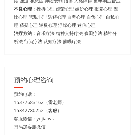
期 强迫 妄想症 神经衰弱 洁癖 人格障碍 更年期症合症
不良心理
：挫折心理 虚荣心理 嫉妒心理 报复心理 攀
比心理 悲观心理 逃避心理 自卑心理 自负心理 自私心
理 猜疑心理 逆反心理 浮躁心理 迷信心理
治疗方法
：音乐疗法 精神支持疗法 森田疗法 精神分
析法 行为疗法 认知疗法 催眠疗法
预约心理咨询
预约电话：
15377683162（雷老师）
15342780252（客服）
客服微信：yujianvs
扫码加客服微信