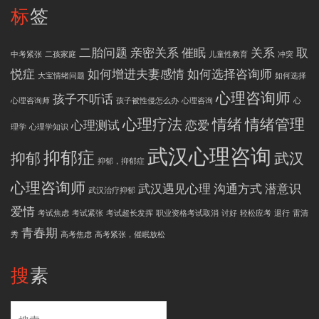
标签
二胎问题
亲密关系
催眠
关系
取
中考紧张
二孩家庭
儿童性教育
冲突
悦症
如何增进夫妻感情
如何选择咨询师
大宝情绪问题
如何选择
心理咨询师
孩子不听话
心理咨询师
孩子被性侵怎么办
心理咨询
心
心理疗法
情绪
情绪管理
心理测试
恋爱
理学
心理学知识
武汉心理咨询
抑郁症
抑郁
武汉
抑郁，抑郁症
心理咨询师
武汉遇见心理
沟通方式
潜意识
武汉治疗抑郁
爱情
考试焦虑
考试紧张
考试超长发挥
职业资格考试取消
讨好
轻松应考
退行
雷清
青春期
秀
高考焦虑
高考紧张，催眠放松
搜素
搜