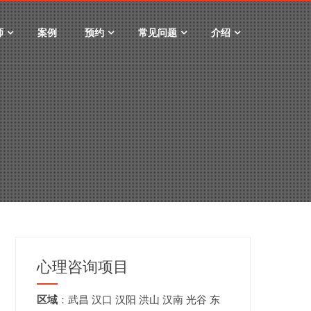
师
案例
预约
常见问题
介绍
心理咨询项目
区域
：
武昌
汉口
汉阳
洪山
汉南
光谷
东