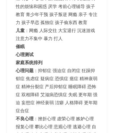
性的烦恼和困惑 厌学 考前心理辅导 孩子
教育 青少年干预 孩子叛逆 网瘾 亲子 专注
力 孩子早恋 孤独症 孩子偷东西 教育
儿童
：网瘾 人际交往 大宝退行 沉迷游戏
注意力不集中 暴力 打人
催眠
心理测试
家庭系统排列
心理问题
：抑郁症 强迫症 自闭症 狂躁抑
郁症 焦虑症 疑病症 恐惧症 癔症 精神衰弱
症 精神分裂症 产后抑郁症 睡眠障碍 恐怖
症 双相障碍 艾滋病恐惧症 失眠 更年期 强
迫 妄想症 神经衰弱 洁癖 人格障碍 更年期
症合症
不良心理
：挫折心理 虚荣心理 嫉妒心理
报复心理 攀比心理 悲观心理 逃避心理 自