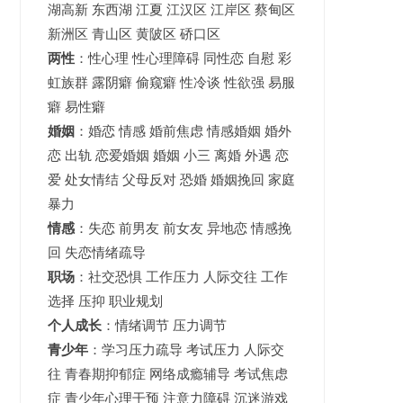
湖高新
东西湖
江夏
江汉区 江岸区 蔡甸区
新洲区 青山区 黄陂区 硚口区
两性
：性心理 性心理障碍 同性恋 自慰 彩
虹族群 露阴癖 偷窥癖 性冷谈 性欲强 易服
癖 易性癖
婚姻
：婚恋 情感 婚前焦虑 情感婚姻 婚外
恋 出轨 恋爱婚姻
婚姻
小三 离婚 外遇 恋
爱 处女情结 父母反对 恐婚 婚姻挽回 家庭
暴力
情感
：失恋 前男友 前女友 异地恋 情感挽
回 失恋情绪疏导
职场
：社交恐惧 工作压力 人际交往 工作
选择 压抑 职业规划
个人成长
：情绪调节 压力调节
青少年
：
学习压力疏导
考试压力
人际交
往 青春期抑郁症 网络成瘾辅导 考试焦虑
症 青少年心理干预 注意力障碍 沉迷游戏